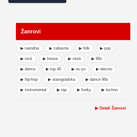
Žanrovi
▶ narodna
▶ zabavna
▶ folk
▶ pop
▶ rock
▶ house
▶ vesti
▶ 90s
▶ dance
▶ top 40
▶ ex-yu
▶ electro
▶ hip-hop
▶ starogradska
▶ dance 90s
▶ instrumental
▶ rap
▶ funky
▶ techno
▶ Ostali Žanrovi