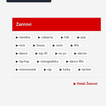
Žanrovi
▶ narodna
▶ zabavna
▶ folk
▶ pop
▶ rock
▶ house
▶ vesti
▶ 90s
▶ dance
▶ top 40
▶ ex-yu
▶ electro
▶ hip-hop
▶ starogradska
▶ dance 90s
▶ instrumental
▶ rap
▶ funky
▶ techno
▶ Ostali Žanrovi