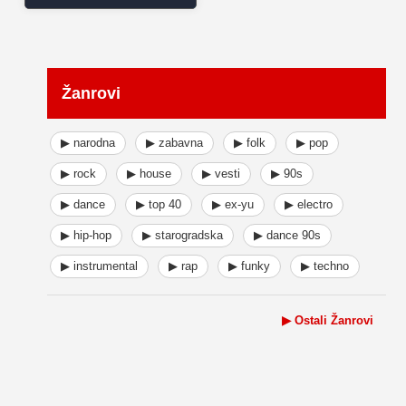
Žanrovi
▶ narodna
▶ zabavna
▶ folk
▶ pop
▶ rock
▶ house
▶ vesti
▶ 90s
▶ dance
▶ top 40
▶ ex-yu
▶ electro
▶ hip-hop
▶ starogradska
▶ dance 90s
▶ instrumental
▶ rap
▶ funky
▶ techno
▶ Ostali Žanrovi