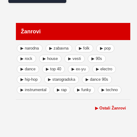
Žanrovi
▶ narodna
▶ zabavna
▶ folk
▶ pop
▶ rock
▶ house
▶ vesti
▶ 90s
▶ dance
▶ top 40
▶ ex-yu
▶ electro
▶ hip-hop
▶ starogradska
▶ dance 90s
▶ instrumental
▶ rap
▶ funky
▶ techno
▶ Ostali Žanrovi