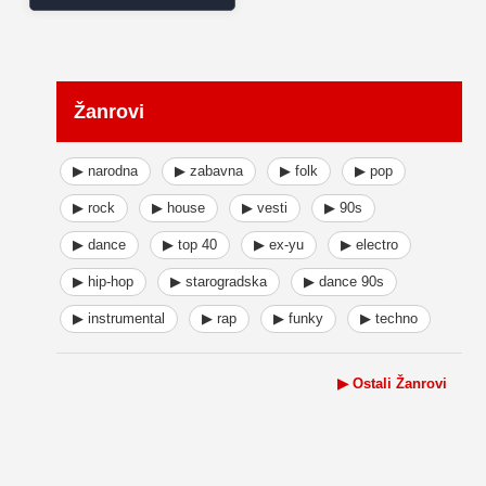
Žanrovi
▶ narodna
▶ zabavna
▶ folk
▶ pop
▶ rock
▶ house
▶ vesti
▶ 90s
▶ dance
▶ top 40
▶ ex-yu
▶ electro
▶ hip-hop
▶ starogradska
▶ dance 90s
▶ instrumental
▶ rap
▶ funky
▶ techno
▶ Ostali Žanrovi