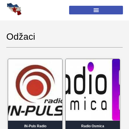
Odžaci
IN-Puls Radio
Radio Osmica