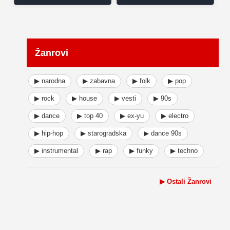
Žanrovi
▶ narodna
▶ zabavna
▶ folk
▶ pop
▶ rock
▶ house
▶ vesti
▶ 90s
▶ dance
▶ top 40
▶ ex-yu
▶ electro
▶ hip-hop
▶ starogradska
▶ dance 90s
▶ instrumental
▶ rap
▶ funky
▶ techno
▶ Ostali Žanrovi