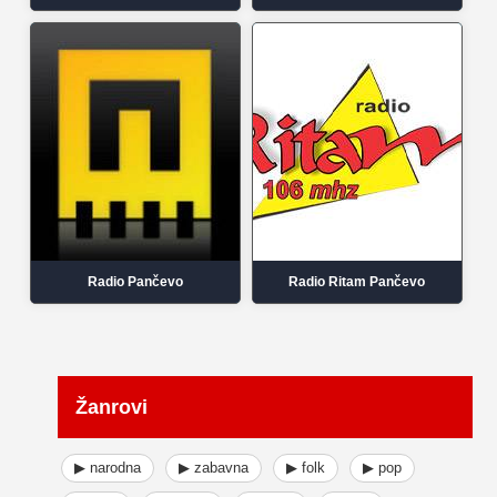
Radio Pančevo
Radio Ritam Pančevo
Žanrovi
▶ narodna
▶ zabavna
▶ folk
▶ pop