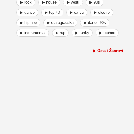
▶ rock
▶ house
▶ vesti
▶ 90s
▶ dance
▶ top 40
▶ ex-yu
▶ electro
▶ hip-hop
▶ starogradska
▶ dance 90s
▶ instrumental
▶ rap
▶ funky
▶ techno
▶ Ostali Žanrovi