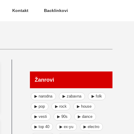
Kontakt
Backlinkovi
Žanrovi
▶ narodna
▶ zabavna
▶ folk
▶ pop
▶ rock
▶ house
▶ vesti
▶ 90s
▶ dance
▶ top 40
▶ ex-yu
▶ electro