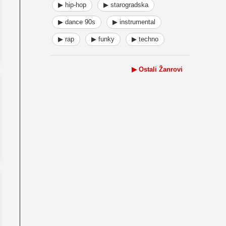
▶ hip-hop
▶ starogradska
▶ dance 90s
▶ instrumental
▶ rap
▶ funky
▶ techno
▶ Ostali Žanrovi