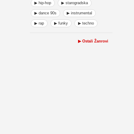
▶ hip-hop
▶ starogradska
▶ dance 90s
▶ instrumental
▶ rap
▶ funky
▶ techno
▶ Ostali Žanrovi