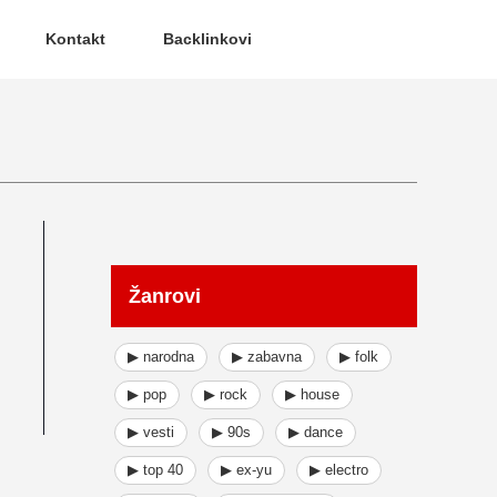
Kontakt
Backlinkovi
Žanrovi
▶ narodna
▶ zabavna
▶ folk
▶ pop
▶ rock
▶ house
▶ vesti
▶ 90s
▶ dance
▶ top 40
▶ ex-yu
▶ electro