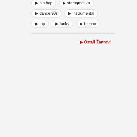
▶ hip-hop
▶ starogradska
▶ dance 90s
▶ instrumental
▶ rap
▶ funky
▶ techno
▶ Ostali Žanrovi