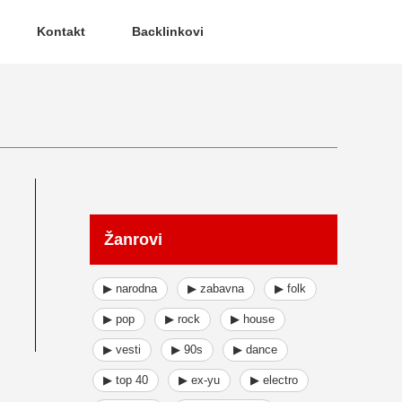
Kontakt
Backlinkovi
Žanrovi
▶ narodna
▶ zabavna
▶ folk
▶ pop
▶ rock
▶ house
▶ vesti
▶ 90s
▶ dance
▶ top 40
▶ ex-yu
▶ electro