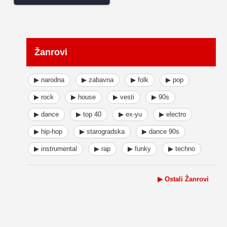
Žanrovi
▶ narodna
▶ zabavna
▶ folk
▶ pop
▶ rock
▶ house
▶ vesti
▶ 90s
▶ dance
▶ top 40
▶ ex-yu
▶ electro
▶ hip-hop
▶ starogradska
▶ dance 90s
▶ instrumental
▶ rap
▶ funky
▶ techno
▶ Ostali Žanrovi