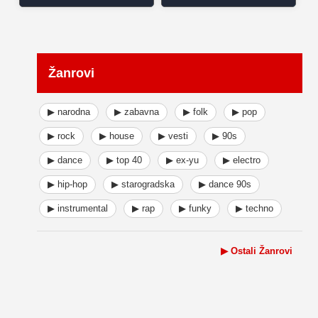
Žanrovi
▶ narodna
▶ zabavna
▶ folk
▶ pop
▶ rock
▶ house
▶ vesti
▶ 90s
▶ dance
▶ top 40
▶ ex-yu
▶ electro
▶ hip-hop
▶ starogradska
▶ dance 90s
▶ instrumental
▶ rap
▶ funky
▶ techno
▶ Ostali Žanrovi