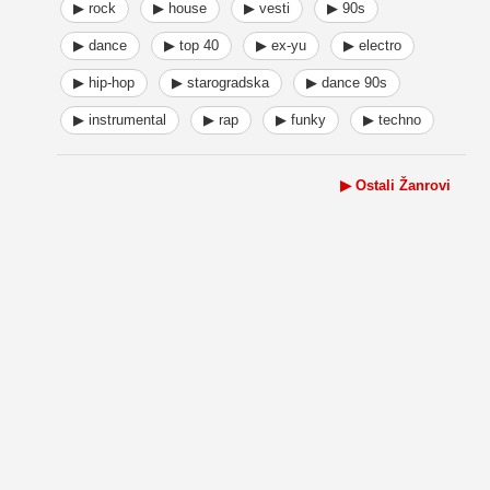
▶ rock
▶ house
▶ vesti
▶ 90s
▶ dance
▶ top 40
▶ ex-yu
▶ electro
▶ hip-hop
▶ starogradska
▶ dance 90s
▶ instrumental
▶ rap
▶ funky
▶ techno
▶ Ostali Žanrovi