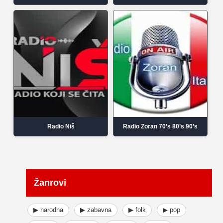
Radio Niš
Radio Zoran 70’s 80’s 90’s
Žanrovi
▶ narodna
▶ zabavna
▶ folk
▶ pop