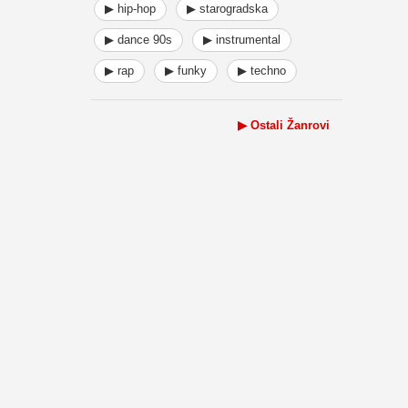
▶ hip-hop
▶ starogradska
▶ dance 90s
▶ instrumental
▶ rap
▶ funky
▶ techno
▶ Ostali Žanrovi