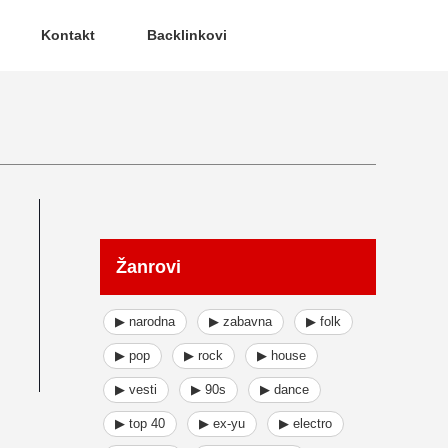
Kontakt
Backlinkovi
Žanrovi
▶ narodna
▶ zabavna
▶ folk
▶ pop
▶ rock
▶ house
▶ vesti
▶ 90s
▶ dance
▶ top 40
▶ ex-yu
▶ electro