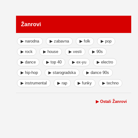
Žanrovi
▶ narodna
▶ zabavna
▶ folk
▶ pop
▶ rock
▶ house
▶ vesti
▶ 90s
▶ dance
▶ top 40
▶ ex-yu
▶ electro
▶ hip-hop
▶ starogradska
▶ dance 90s
▶ instrumental
▶ rap
▶ funky
▶ techno
▶ Ostali Žanrovi