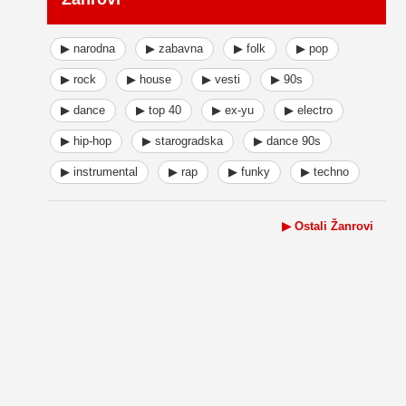
▶ narodna
▶ zabavna
▶ folk
▶ pop
▶ rock
▶ house
▶ vesti
▶ 90s
▶ dance
▶ top 40
▶ ex-yu
▶ electro
▶ hip-hop
▶ starogradska
▶ dance 90s
▶ instrumental
▶ rap
▶ funky
▶ techno
▶ Ostali Žanrovi