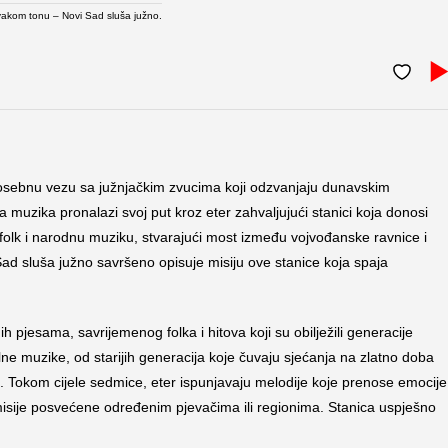
vakom tonu – Novi Sad sluša južno.
posebnu vezu sa južnjačkim zvucima koji odzvanjaju dunavskim
 muzika pronalazi svoj put kroz eter zahvaljujući stanici koja donosi
folk i narodnu muziku, stvarajući most između vojvođanske ravnice i
ad sluša južno savršeno opisuje misiju ove stanice koja spaja
pjesama, savrijemenog folka i hitova koji su obilježili generacije
nalne muzike, od starijih generacija koje čuvaju sjećanja na zlatno doba
. Tokom cijele sedmice, eter ispunjavaju melodije koje prenose emocije 
sije posvećene određenim pjevačima ili regionima. Stanica uspješno