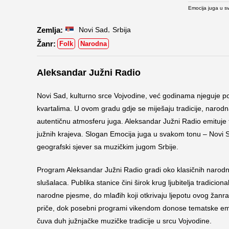
Emocija juga u s
,
Novi Sad
Srbija
Folk
Narodna
Aleksandar Južni Radio
Novi Sad, kulturno srce Vojvodine, već godinama njeguje 
kvartalima. U ovom gradu gdje se miješaju tradicije, narodna
autentičnu atmosferu juga. Aleksandar Južni Radio emituje 
južnih krajeva. Slogan Emocija juga u svakom tonu – Novi S
geografski sjever sa muzičkim jugom Srbije.
Program Aleksandar Južni Radio gradi oko klasičnih narodnih 
slušalaca. Publika stanice čini širok krug ljubitelja tradicio
narodne pjesme, do mlađih koji otkrivaju ljepotu ovog žanra
priče, dok posebni programi vikendom donose tematske emi
čuva duh južnjačke muzičke tradicije u srcu Vojvodine.