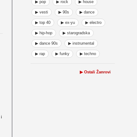
▶ pop
▶ rock
▶ house
▶ vesti
▶ 90s
▶ dance
▶ top 40
▶ ex-yu
▶ electro
▶ hip-hop
▶ starogradska
▶ dance 90s
▶ instrumental
▶ rap
▶ funky
▶ techno
▶ Ostali Žanrovi
i