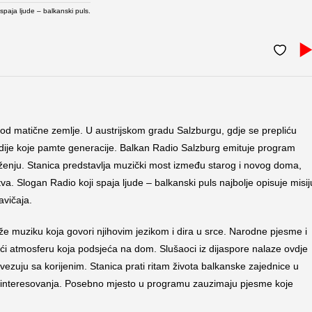
 spaja ljude – balkanski puls.
d matične zemlje. U austrijskom gradu Salzburgu, gdje se prepliću
odije koje pamte generacije. Balkan Radio Salzburg emituje program
ruženju. Stanica predstavlja muzički most između starog i novog doma,
va. Slogan Radio koji spaja ljude – balkanski puls najbolje opisuje misij
avičaja.
že muziku koja govori njihovim jezikom i dira u srce. Narodne pjesme i
jući atmosferu koja podsjeća na dom. Slušaoci iz dijaspore nalaze ovdje
vezuju sa korijenim. Stanica prati ritam života balkanske zajednice u
be i interesovanja. Posebno mjesto u programu zauzimaju pjesme koje