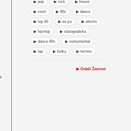
▶ pop
▶ rock
▶ house
▶ vesti
▶ 90s
▶ dance
▶ top 40
▶ ex-yu
▶ electro
▶ hip-hop
▶ starogradska
▶ dance 90s
▶ instrumental
▶ rap
▶ funky
▶ techno
▶ Ostali Žanrovi
u