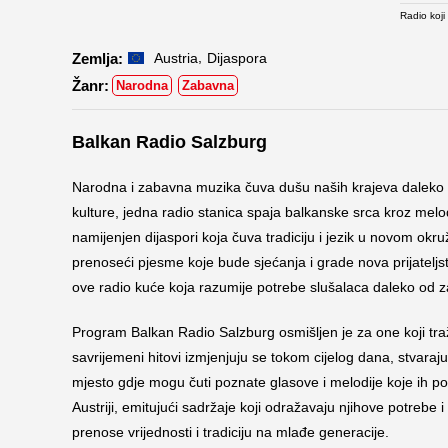
Radio koji
,
Austria
Dijaspora
Narodna
Zabavna
Balkan Radio Salzburg
Narodna i zabavna muzika čuva dušu naših krajeva daleko o
kulture, jedna radio stanica spaja balkanske srca kroz mel
namijenjen dijaspori koja čuva tradiciju i jezik u novom ok
prenoseći pjesme koje bude sjećanja i grade nova prijateljst
ove radio kuće koja razumije potrebe slušalaca daleko od z
Program Balkan Radio Salzburg osmišljen je za one koji tra
savrijemeni hitovi izmjenjuju se tokom cijelog dana, stvara
mjesto gdje mogu čuti poznate glasove i melodije koje ih po
Austriji, emitujući sadržaje koji odražavaju njihove potre
prenose vrijednosti i tradiciju na mlađe generacije.