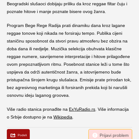
Beogradski slušaoci dobijaju priliku da kroz reggae filtar čuju i
poznate hitove i manje poznate bisere ovog žanra.
Program Bege Rege Radija prati dinamiku dana kroz lagane
reggae tonove koji nikada ne forsiraju tempo. Publika cijeni
staničinu sposobnost da stvori pravu atmosferu bez obzira na
doba dana ili nedjelje. Muzička selekcija obuhvata klasične
reggae numere, savrijemene interpretacije i hitove prilagođene
ovom prepoznatljivom ritmu. Posebnost stanice leži u tome što
uspijeva da održi autentičnost žanra, a istovrijemeno bude
pristupačna širojem krugu slušalaca. Emisije prate prirodan tok,
bez agresivnog marketinga ili forsiranih prekida koji bi narušili
osnovnu ideju laganog groovea.
Više radio stanica pronađite na
ExYuRadio.rs
. Više informacija
o Srbije dostupno je na
Wikipedia
.