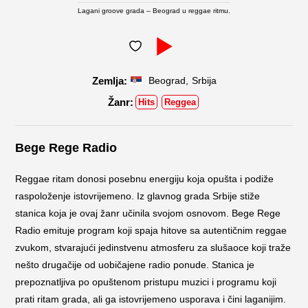
Lagani groove grada – Beograd u reggae ritmu.
,
Beograd
Srbija
Hits
Reggea
Bege Rege Radio
Reggae ritam donosi posebnu energiju koja opušta i podiže
raspoloženje istovrijemeno. Iz glavnog grada Srbije stiže
stanica koja je ovaj žanr učinila svojom osnovom. Bege Rege
Radio emituje program koji spaja hitove sa autentičnim reggae
zvukom, stvarajući jedinstvenu atmosferu za slušaoce koji traže
nešto drugačije od uobičajene radio ponude. Stanica je
prepoznatljiva po opuštenom pristupu muzici i programu koji
prati ritam grada, ali ga istovrijemeno usporava i čini laganijim.