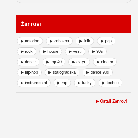
Žanrovi
▶ narodna
▶ zabavna
▶ folk
▶ pop
▶ rock
▶ house
▶ vesti
▶ 90s
▶ dance
▶ top 40
▶ ex-yu
▶ electro
▶ hip-hop
▶ starogradska
▶ dance 90s
▶ instrumental
▶ rap
▶ funky
▶ techno
▶ Ostali Žanrovi