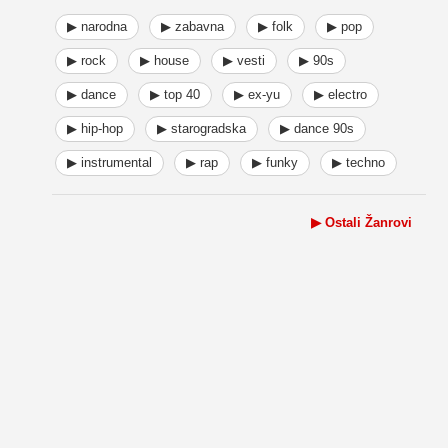
▶ narodna
▶ zabavna
▶ folk
▶ pop
▶ rock
▶ house
▶ vesti
▶ 90s
▶ dance
▶ top 40
▶ ex-yu
▶ electro
▶ hip-hop
▶ starogradska
▶ dance 90s
▶ instrumental
▶ rap
▶ funky
▶ techno
▶ Ostali Žanrovi