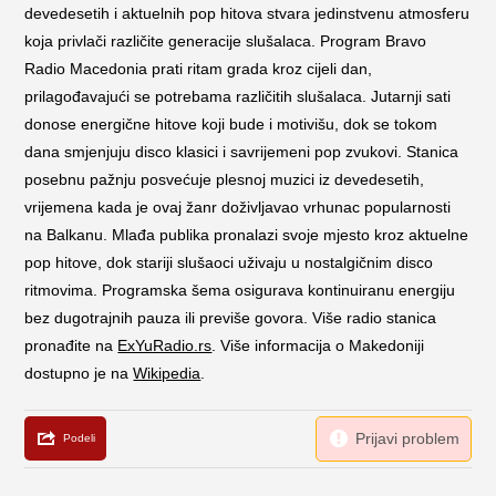
devedesetih i aktuelnih pop hitova stvara jedinstvenu atmosferu
koja privlači različite generacije slušalaca. Program Bravo
Radio Macedonia prati ritam grada kroz cijeli dan,
prilagođavajući se potrebama različitih slušalaca. Jutarnji sati
donose energične hitove koji bude i motivišu, dok se tokom
dana smjenjuju disco klasici i savrijemeni pop zvukovi. Stanica
posebnu pažnju posvećuje plesnoj muzici iz devedesetih,
vrijemena kada je ovaj žanr doživljavao vrhunac popularnosti
na Balkanu. Mlađa publika pronalazi svoje mjesto kroz aktuelne
pop hitove, dok stariji slušaoci uživaju u nostalgičnim disco
ritmovima. Programska šema osigurava kontinuiranu energiju
bez dugotrajnih pauza ili previše govora. Više radio stanica
pronađite na
ExYuRadio.rs
. Više informacija o Makedoniji
dostupno je na
Wikipedia
.