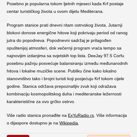
Posebno je popularna tokom ljetnih mjeseci kada Krf postaje
centar turističkog života u ovom dijelu Mediterana.
Program stanice prati dnevni ritam ostrvskog života. Jutarnji
blokovi donose energične hitove koji pokrivaju period od ranog
jutra do popodneva. Popodnevni sadržaj je prilagođen
opuštenijoj atmosferi, dok večernji program vraća tempo sa
najnovijim izdanjima sa svjetskih top lista. DeeJay 97.5 Corfu
posebnu pažnju posvećuje balansiranju između međunarodnih
hitova i lokalne muzičke scene. Publiku čine kako lokalno
stanovništvo tako i brojni turisti koji posjećuju Krf tokom cijele
godine. Stanica održava prepoznatljiv zvuk koji odražava
kombinaciju kosmopolitskog duha i mediteranske ležernosti
karakteristične za ovo grčko ostrvo.
Više radio stanica pronađite na
ExYuRadio.rs
. Više informacija
o dijaspore dostupno je na
Wikipedia
.