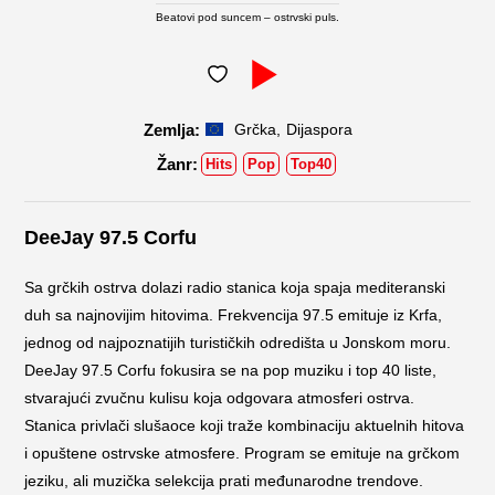
Beatovi pod suncem – ostrvski puls.
,
Grčka
Dijaspora
Hits
Pop
Top40
DeeJay 97.5 Corfu
Sa grčkih ostrva dolazi radio stanica koja spaja mediteranski
duh sa najnovijim hitovima. Frekvencija 97.5 emituje iz Krfa,
jednog od najpoznatijih turističkih odredišta u Jonskom moru.
DeeJay 97.5 Corfu fokusira se na pop muziku i top 40 liste,
stvarajući zvučnu kulisu koja odgovara atmosferi ostrva.
Stanica privlači slušaoce koji traže kombinaciju aktuelnih hitova
i opuštene ostrvske atmosfere. Program se emituje na grčkom
jeziku, ali muzička selekcija prati međunarodne trendove.