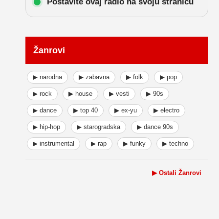
Postavite ovaj radio na svoju stranicu
Žanrovi
▶ narodna
▶ zabavna
▶ folk
▶ pop
▶ rock
▶ house
▶ vesti
▶ 90s
▶ dance
▶ top 40
▶ ex-yu
▶ electro
▶ hip-hop
▶ starogradska
▶ dance 90s
▶ instrumental
▶ rap
▶ funky
▶ techno
▶ Ostali Žanrovi