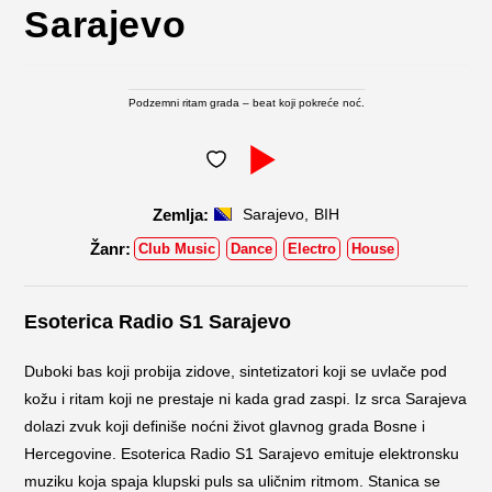
Sarajevo
Podzemni ritam grada – beat koji pokreće noć.
,
Sarajevo
BIH
Club Music
Dance
Electro
House
Esoterica Radio S1 Sarajevo
Duboki bas koji probija zidove, sintetizatori koji se uvlače pod
kožu i ritam koji ne prestaje ni kada grad zaspi. Iz srca Sarajeva
dolazi zvuk koji definiše noćni život glavnog grada Bosne i
Hercegovine. Esoterica Radio S1 Sarajevo emituje elektronsku
muziku koja spaja klupski puls sa uličnim ritmom. Stanica se