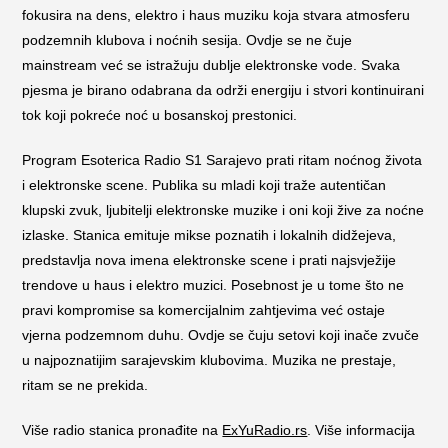
fokusira na dens, elektro i haus muziku koja stvara atmosferu
podzemnih klubova i noćnih sesija. Ovdje se ne čuje
mainstream već se istražuju dublje elektronske vode. Svaka
pjesma je birano odabrana da održi energiju i stvori kontinuirani
tok koji pokreće noć u bosanskoj prestonici.
Program Esoterica Radio S1 Sarajevo prati ritam noćnog života
i elektronske scene. Publika su mladi koji traže autentičan
klupski zvuk, ljubitelji elektronske muzike i oni koji žive za noćne
izlaske. Stanica emituje mikse poznatih i lokalnih didžejeva,
predstavlja nova imena elektronske scene i prati najsvježije
trendove u haus i elektro muzici. Posebnost je u tome što ne
pravi kompromise sa komercijalnim zahtjevima već ostaje
vjerna podzemnom duhu. Ovdje se čuju setovi koji inače zvuče
u najpoznatijim sarajevskim klubovima. Muzika ne prestaje,
ritam se ne prekida.
Više radio stanica pronađite na
ExYuRadio.rs
. Više informacija