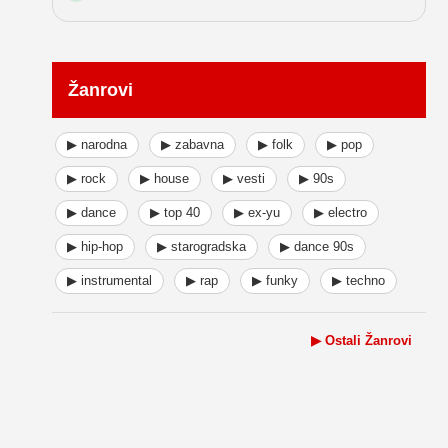
Žanrovi
▶ narodna
▶ zabavna
▶ folk
▶ pop
▶ rock
▶ house
▶ vesti
▶ 90s
▶ dance
▶ top 40
▶ ex-yu
▶ electro
▶ hip-hop
▶ starogradska
▶ dance 90s
▶ instrumental
▶ rap
▶ funky
▶ techno
▶ Ostali Žanrovi