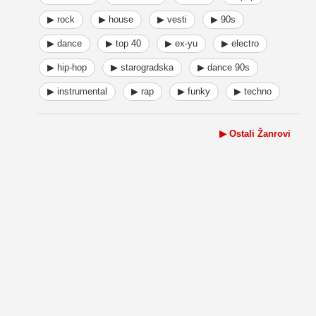
▶ rock
▶ house
▶ vesti
▶ 90s
▶ dance
▶ top 40
▶ ex-yu
▶ electro
▶ hip-hop
▶ starogradska
▶ dance 90s
▶ instrumental
▶ rap
▶ funky
▶ techno
▶ Ostali Žanrovi