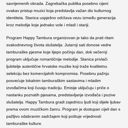
savrijemenih obrada. Zagrebačka publika posebno cijeni
ovakav pristup muzici koja predstavlja važan dio kulturnog
identiteta. Stanica uspješno održava vezu između generacija
kroz melodije koje jednako vole i mladi i stariji.
Program Happy Tambura organizovan je tako da prati ritam
svakodnevnog života slušatelja. Jutarnji sati donose vedre
tamburaške pjesme koje lijepo počinju dan, dok večernji
program uključuje romantičnije melodije. Stanica privlači
ljubitelje autentične hrvatske muzike koji traže kvalitetnu
selekciju bez komercijalnih kompromisa. Posebnu pažnju
posvećuje lokalnim tamburaškim sastavima i mladim
izvođačima koji čuvaju tradiciju. Emisije uključuju i priče o
nastanku poznatih pjesama, predstavljanje izvođača i pozive
slušatelja. Happy Tambura gradi zajednicu ljudi koji dijele ljubav
prema ovom muzičkom žanru. Program je dostupan cijeli dan s
pažljivo odabranim sadržajem koji poštuje vrijednosti
tamburaške kulture.