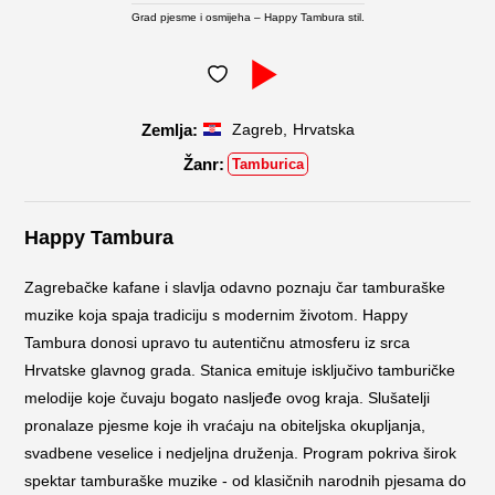
Grad pjesme i osmijeha – Happy Tambura stil.
,
Zagreb
Hrvatska
Tamburica
Happy Tambura
Zagrebačke kafane i slavlja odavno poznaju čar tamburaške
muzike koja spaja tradiciju s modernim životom. Happy
Tambura donosi upravo tu autentičnu atmosferu iz srca
Hrvatske glavnog grada. Stanica emituje isključivo tamburičke
melodije koje čuvaju bogato nasljeđe ovog kraja. Slušatelji
pronalaze pjesme koje ih vraćaju na obiteljska okupljanja,
svadbene veselice i nedjeljna druženja. Program pokriva širok
spektar tamburaške muzike - od klasičnih narodnih pjesama do