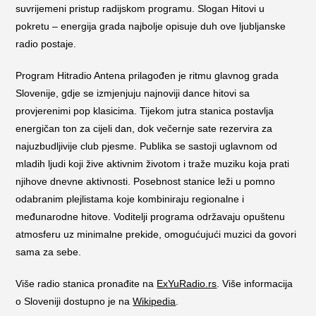
suvrijemeni pristup radijskom programu. Slogan Hitovi u
pokretu – energija grada najbolje opisuje duh ove ljubljanske
radio postaje.
Program Hitradio Antena prilagođen je ritmu glavnog grada
Slovenije, gdje se izmjenjuju najnoviji dance hitovi sa
provjerenimi pop klasicima. Tijekom jutra stanica postavlja
energičan ton za cijeli dan, dok večernje sate rezervira za
najuzbudljivije club pjesme. Publika se sastoji uglavnom od
mladih ljudi koji žive aktivnim životom i traže muziku koja prati
njihove dnevne aktivnosti. Posebnost stanice leži u pomno
odabranim plejlistama koje kombiniraju regionalne i
međunarodne hitove. Voditelji programa održavaju opuštenu
atmosferu uz minimalne prekide, omogućujući muzici da govori
sama za sebe.
Više radio stanica pronađite na
ExYuRadio.rs
. Više informacija
o Sloveniji dostupno je na
Wikipedia
.