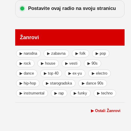
Postavite ovaj radio na svoju stranicu
Žanrovi
▶ narodna
▶ zabavna
▶ folk
▶ pop
▶ rock
▶ house
▶ vesti
▶ 90s
▶ dance
▶ top 40
▶ ex-yu
▶ electro
▶ hip-hop
▶ starogradska
▶ dance 90s
▶ instrumental
▶ rap
▶ funky
▶ techno
▶ Ostali Žanrovi