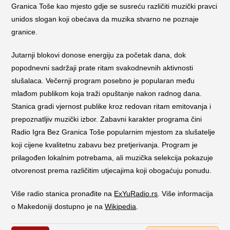
Granica Toše kao mjesto gdje se susreću različiti muzički pravci
unidos slogan koji obećava da muzika stvarno ne poznaje
granice.
Jutarnji blokovi donose energiju za početak dana, dok
popodnevni sadržaji prate ritam svakodnevnih aktivnosti
slušalaca. Večernji program posebno je popularan među
mlađom publikom koja traži opuštanje nakon radnog dana.
Stanica gradi vjernost publike kroz redovan ritam emitovanja i
prepoznatljiv muzički izbor. Zabavni karakter programa čini
Radio Igra Bez Granica Toše popularnim mjestom za slušatelje
koji cijene kvalitetnu zabavu bez pretjerivanja. Program je
prilagođen lokalnim potrebama, ali muzička selekcija pokazuje
otvorenost prema različitim utjecajima koji obogaćuju ponudu.
Više radio stanica pronađite na
ExYuRadio.rs
. Više informacija
o Makedoniji dostupno je na
Wikipedia
.