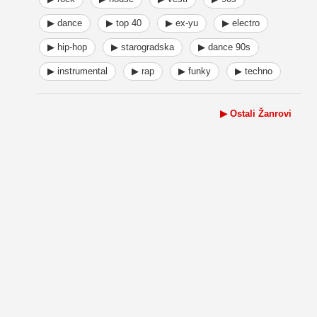
▶ dance
▶ top 40
▶ ex-yu
▶ electro
▶ hip-hop
▶ starogradska
▶ dance 90s
▶ instrumental
▶ rap
▶ funky
▶ techno
▶ Ostali Žanrovi