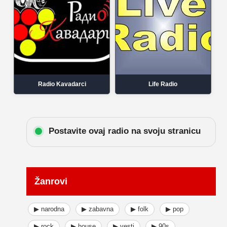
Radio Kavadarci
Life Radio
Postavite ovaj radio na svoju stranicu
Žanrovi
▶ narodna
▶ zabavna
▶ folk
▶ pop
▶ rock
▶ house
▶ vesti
▶ 90s