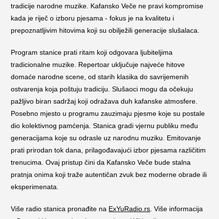
tradicije narodne muzike. Kafansko Veče ne pravi kompromise
kada je riječ o izboru pjesama - fokus je na kvalitetu i
prepoznatljivim hitovima koji su obilježili generacije slušalaca.
Program stanice prati ritam koji odgovara ljubiteljima
tradicionalne muzike. Repertoar uključuje najveće hitove
domaće narodne scene, od starih klasika do savrijemenih
ostvarenja koja poštuju tradiciju. Slušaoci mogu da očekuju
pažljivo biran sadržaj koji odražava duh kafanske atmosfere.
Posebno mjesto u programu zauzimaju pjesme koje su postale
dio kolektivnog pamćenja. Stanica gradi vjernu publiku među
generacijama koje su odrasle uz narodnu muziku. Emitovanje
prati prirodan tok dana, prilagođavajući izbor pjesama različitim
trenucima. Ovaj pristup čini da Kafansko Veče bude stalna
pratnja onima koji traže autentičan zvuk bez moderne obrade ili
eksperimenata.
Više radio stanica pronađite na
ExYuRadio.rs
. Više informacija