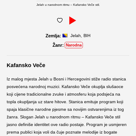
Jelah u narodnom ritmu – Kafansko Veče stil.
,
Jelah
BIH
Narodna
Kafansko Veče
Iz malog mjesta Jelah u Bosni i Hercegovini stiže radio stanica
posvećena narodnoj muzici. Kafansko Veče okuplja slušaoce
koji cijene tradicionalne zvuke i atmosferu koja podsjeća na
topla okupljanja uz stare hitove. Stanica emituje program koji
spaja klasične narodne pjesme sa novijim ostvarenjima iz tog
žanra. Slogan Jelah u narodnom ritmu – Kafansko Veče stil
jasno definiše identitet ove radio postaje. Program je usmjeren
prema publici koja voli da čuje poznate melodije iz bogate