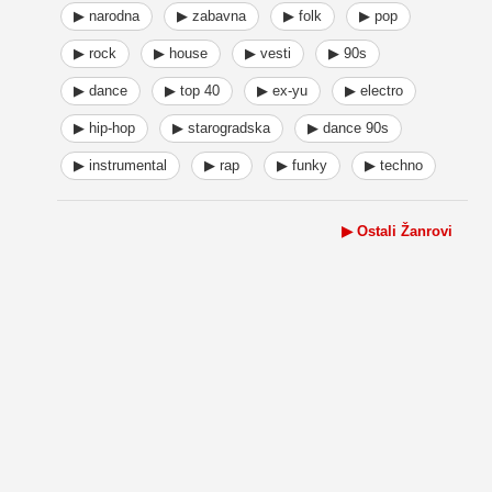
▶ narodna
▶ zabavna
▶ folk
▶ pop
▶ rock
▶ house
▶ vesti
▶ 90s
▶ dance
▶ top 40
▶ ex-yu
▶ electro
▶ hip-hop
▶ starogradska
▶ dance 90s
▶ instrumental
▶ rap
▶ funky
▶ techno
▶ Ostali Žanrovi