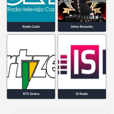
Radio Cazin
Zehra Bosanka
RTV Zenica
IS Radio