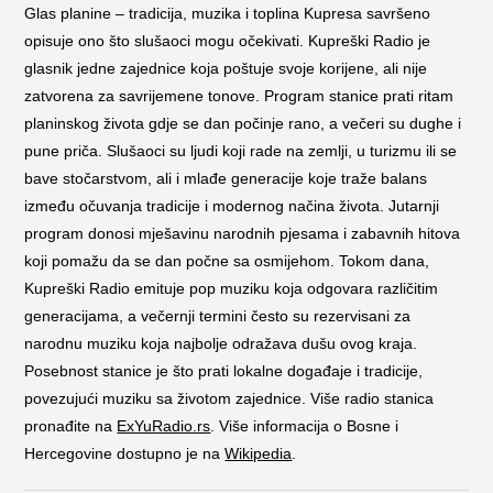
Glas planine – tradicija, muzika i toplina Kupresa savršeno
opisuje ono što slušaoci mogu očekivati. Kupreški Radio je
glasnik jedne zajednice koja poštuje svoje korijene, ali nije
zatvorena za savrijemene tonove. Program stanice prati ritam
planinskog života gdje se dan počinje rano, a večeri su dughe i
pune priča. Slušaoci su ljudi koji rade na zemlji, u turizmu ili se
bave stočarstvom, ali i mlađe generacije koje traže balans
između očuvanja tradicije i modernog načina života. Jutarnji
program donosi mješavinu narodnih pjesama i zabavnih hitova
koji pomažu da se dan počne sa osmijehom. Tokom dana,
Kupreški Radio emituje pop muziku koja odgovara različitim
generacijama, a večernji termini često su rezervisani za
narodnu muziku koja najbolje odražava dušu ovog kraja.
Posebnost stanice je što prati lokalne događaje i tradicije,
povezujući muziku sa životom zajednice. Više radio stanica
pronađite na
ExYuRadio.rs
. Više informacija o Bosne i
Hercegovine dostupno je na
Wikipedia
.