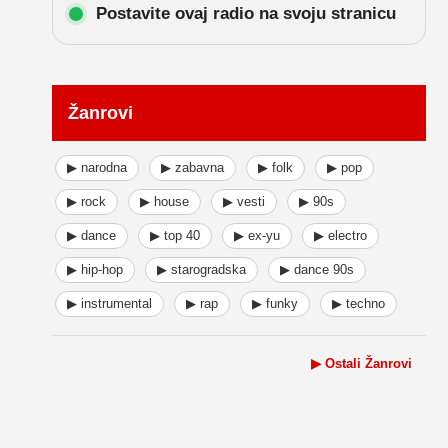
Postavite ovaj radio na svoju stranicu
Žanrovi
▶ narodna
▶ zabavna
▶ folk
▶ pop
▶ rock
▶ house
▶ vesti
▶ 90s
▶ dance
▶ top 40
▶ ex-yu
▶ electro
▶ hip-hop
▶ starogradska
▶ dance 90s
▶ instrumental
▶ rap
▶ funky
▶ techno
▶ Ostali Žanrovi