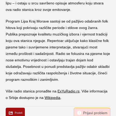
lipu – i ostaju u srcu savršeno opisuje atmosferu koju stvara
ova radio stanica kroz svoje emitovanje.
Program Lipa Kraj Morave sastoji se od pažljivo odabranih folk
hitova koji pokrivaju različite periode i stilove ovog žanra.
Publika prepoznaje kvalitetu muzičkog izbora i vjernost tradiciji
koju ova stanica njeguje. Repertoar uključuje kako klasične folk
pjesme tako i suvrijemene interpretacije, stvarajući most
između prošlosti i sadašnjosti. Radio se fokusira na pjesme koje
nose emotivnu vrijednost i ostavljaju trajan dojam kod
slušatelja. Posebnost u ponudi predstavlja pažljiv odabir skladbi
koje odražavaju različita raspoloženja i životne situacije, čineći
program raznolikim i zanimljivim.
Više radio stanica pronađite na
ExYuRadio.rs
. Više informacija
o Srbije dostupno je na
Wikipedia
.