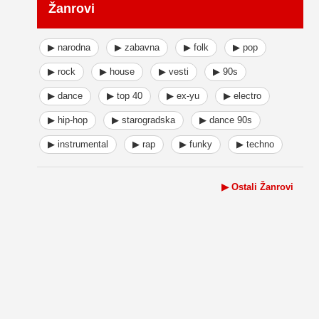
Žanrovi
▶ narodna
▶ zabavna
▶ folk
▶ pop
▶ rock
▶ house
▶ vesti
▶ 90s
▶ dance
▶ top 40
▶ ex-yu
▶ electro
▶ hip-hop
▶ starogradska
▶ dance 90s
▶ instrumental
▶ rap
▶ funky
▶ techno
▶ Ostali Žanrovi