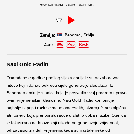
Hitovi koji nikada ne stare – zlatni ritam.
,
Beograd
Srbija
80s
Pop
Rock
Naxi Gold Radio
Osamdesete godine prošlog vijeka donijele su nezaboravne
hitove koji i danas pokreću cijele generacije slušalaca. Iz
Beograda emituje stanica koja je posvetila svoj program upravo
ovim vrijemenskim klasicima. Naxi Gold Radio kombinuje
najbolje iz pop i rock scene osamdesetih, stvarajući nostalgičnu
atmosferu koja prenosi slušaoce u zlatno doba muzike. Stanica
je fokusirana na hitove koji nikada ne gube svoju vrijednost,
održavajući živ duh vrijemena kada su nastale neke od