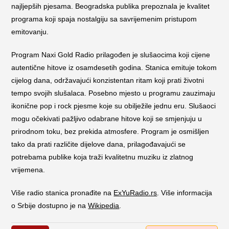
najljepših pjesama. Beogradska publika prepoznala je kvalitet
programa koji spaja nostalgiju sa savrijemenim pristupom
emitovanju.
Program Naxi Gold Radio prilagođen je slušaocima koji cijene
autentične hitove iz osamdesetih godina. Stanica emituje tokom
cijelog dana, održavajući konzistentan ritam koji prati životni
tempo svojih slušalaca. Posebno mjesto u programu zauzimaju
ikonične pop i rock pjesme koje su obilježile jednu eru. Slušaoci
mogu očekivati pažljivo odabrane hitove koji se smjenjuju u
prirodnom toku, bez prekida atmosfere. Program je osmišljen
tako da prati različite dijelove dana, prilagođavajući se
potrebama publike koja traži kvalitetnu muziku iz zlatnog
vrijemena.
Više radio stanica pronađite na
ExYuRadio.rs
. Više informacija
o Srbije dostupno je na
Wikipedia
.