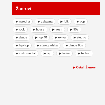
Žanrovi
▶ narodna
▶ zabavna
▶ folk
▶ pop
▶ rock
▶ house
▶ vesti
▶ 90s
▶ dance
▶ top 40
▶ ex-yu
▶ electro
▶ hip-hop
▶ starogradska
▶ dance 90s
▶ instrumental
▶ rap
▶ funky
▶ techno
▶ Ostali Žanrovi