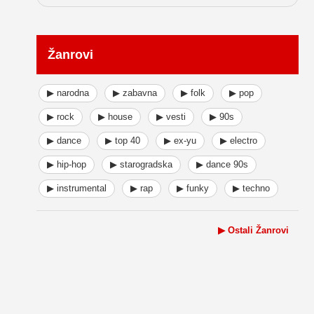
Žanrovi
▶ narodna
▶ zabavna
▶ folk
▶ pop
▶ rock
▶ house
▶ vesti
▶ 90s
▶ dance
▶ top 40
▶ ex-yu
▶ electro
▶ hip-hop
▶ starogradska
▶ dance 90s
▶ instrumental
▶ rap
▶ funky
▶ techno
▶ Ostali Žanrovi