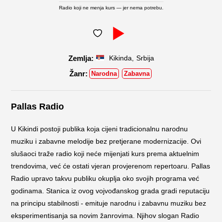
Radio koji ne menja kurs — jer nema potrebu.
,
Kikinda
Srbija
Narodna
Zabavna
Pallas Radio
U Kikindi postoji publika koja cijeni tradicionalnu narodnu
muziku i zabavne melodije bez pretjerane modernizacije. Ovi
slušaoci traže radio koji neće mijenjati kurs prema aktuelnim
trendovima, već će ostati vjeran provjerenom repertoaru. Pallas
Radio upravo takvu publiku okuplja oko svojih programa već
godinama. Stanica iz ovog vojvođanskog grada gradi reputaciju
na principu stabilnosti - emituje narodnu i zabavnu muziku bez
eksperimentisanja sa novim žanrovima. Njihov slogan Radio