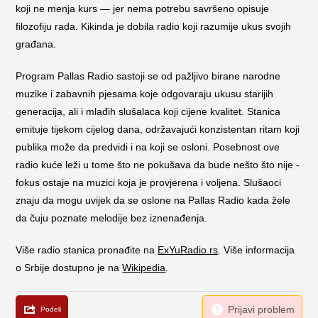
koji ne menja kurs — jer nema potrebu savršeno opisuje
filozofiju rada. Kikinda je dobila radio koji razumije ukus svojih
građana.
Program Pallas Radio sastoji se od pažljivo birane narodne
muzike i zabavnih pjesama koje odgovaraju ukusu starijih
generacija, ali i mlađih slušalaca koji cijene kvalitet. Stanica
emituje tijekom cijelog dana, održavajući konzistentan ritam koji
publika može da predvidi i na koji se osloni. Posebnost ove
radio kuće leži u tome što ne pokušava da bude nešto što nije -
fokus ostaje na muzici koja je provjerena i voljena. Slušaoci
znaju da mogu uvijek da se oslone na Pallas Radio kada žele
da čuju poznate melodije bez iznenađenja.
Više radio stanica pronađite na
ExYuRadio.rs
. Više informacija
o Srbije dostupno je na
Wikipedia
.