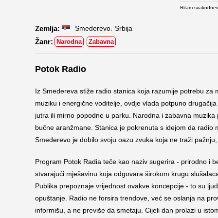
Ritam svakodnev
,
Smederevo
Srbija
Narodna
Zabavna
Potok Radio
Iz Smedereva stiže radio stanica koja razumije potrebu z
muziku i energične voditelje, ovdje vlada potpuno drugačija 
jutra ili mirno popodne u parku. Narodna i zabavna muzika p
bučne aranžmane. Stanica je pokrenuta s idejom da radio mo
Smederevo je dobilo svoju oazu zvuka koja ne traži pažnju, 
Program Potok Radia teče kao naziv sugerira - prirodno i 
stvarajući mješavinu koja odgovara širokom krugu slušala
Publika prepoznaje vrijednost ovakve koncepcije - to su lju
opuštanje. Radio ne forsira trendove, već se oslanja na pr
informišu, a ne previše da smetaju. Cijeli dan prolazi u ist