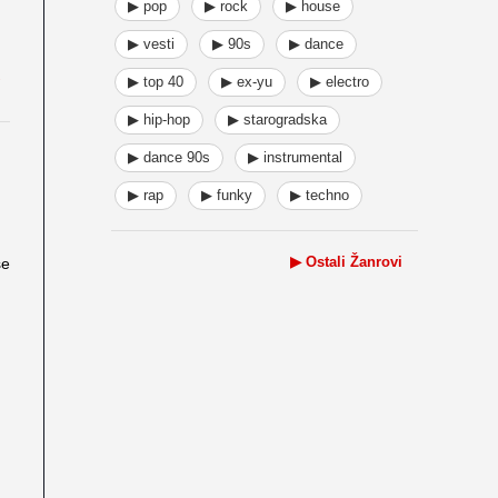
▶ pop
▶ rock
▶ house
▶ vesti
▶ 90s
▶ dance
▶ top 40
▶ ex-yu
▶ electro
▶ hip-hop
▶ starogradska
▶ dance 90s
▶ instrumental
▶ rap
▶ funky
▶ techno
▶ Ostali Žanrovi
še