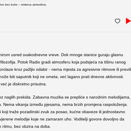
ice bez buke – smirena atmosfera.
a mirom usred svakodnevne vreve. Dok mnoge stanice guraju glasnu
filozofija. Potok Radio gradi atmosferu koja podsjeća na tišinu ranog
rolaze kroz pažljiv odabir - nema mjesta za agresivne ritmove ili previ
že biti saputnik koji ne ometa, već lagano prati dnevne aktivnosti.
već je diskretno prisutna.
bez naglih prekida. Zabavna muzika se prepliće s narodnim melodijama,
ca. Nema vikanja između pjesama, nema brzih promjena raspoloženja.
di koji traže pozadinski zvuk za posao, kućne obaveze ili jednostavno
ovjerene melodije koje ne zamaram uho. Voditelji govore dovoljno da
om ritmu, bez obzira na doba.