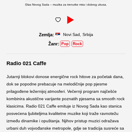
Glas Novog Sada – muzika za trenutke mira i dobrog ukusa.
,
Novi Sad
Srbija
Pop
Rock
Radio 021 Caffe
Jutarnji blokovi donose energične rock hitove za početak dana,
dok se popodne prebacuje na melodičnije pop pjesme
prilagođene ležernijoj atmosferi. Večernji program najčešće
kombinira akustične varijante poznatih pjesama sa smooth rock
klasicima. Radio 021 Caffe emituje iz Novog Sada kao stanica
posvećena ljubiteljima kvalitetne muzike koji traže ravnotežu
između dinamike i opuštanja. Njihov pristup muzici odražava
urbani duh vojvođanske metropole, gdje se tradicija susreće sa