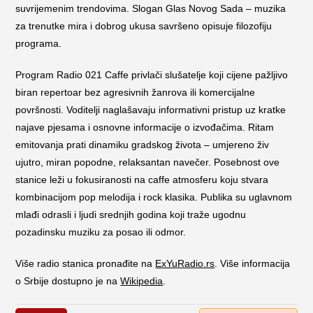
suvrijemenim trendovima. Slogan Glas Novog Sada – muzika
za trenutke mira i dobrog ukusa savršeno opisuje filozofiju
programa.
Program Radio 021 Caffe privlači slušatelje koji cijene pažljivo
biran repertoar bez agresivnih žanrova ili komercijalne
površnosti. Voditelji naglašavaju informativni pristup uz kratke
najave pjesama i osnovne informacije o izvođačima. Ritam
emitovanja prati dinamiku gradskog života – umjereno živ
ujutro, miran popodne, relaksantan navečer. Posebnost ove
stanice leži u fokusiranosti na caffe atmosferu koju stvara
kombinacijom pop melodija i rock klasika. Publika su uglavnom
mlađi odrasli i ljudi srednjih godina koji traže ugodnu
pozadinsku muziku za posao ili odmor.
Više radio stanica pronađite na
ExYuRadio.rs
. Više informacija
o Srbije dostupno je na
Wikipedia
.