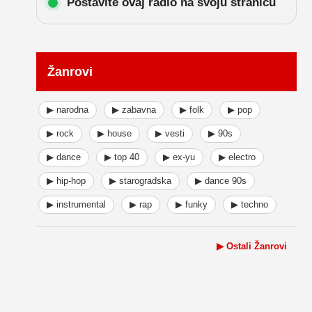
Postavite ovaj radio na svoju stranicu
Žanrovi
▶ narodna
▶ zabavna
▶ folk
▶ pop
▶ rock
▶ house
▶ vesti
▶ 90s
▶ dance
▶ top 40
▶ ex-yu
▶ electro
▶ hip-hop
▶ starogradska
▶ dance 90s
▶ instrumental
▶ rap
▶ funky
▶ techno
▶ Ostali Žanrovi