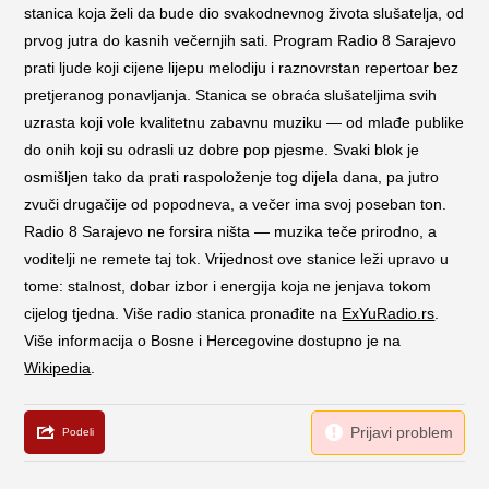
stanica koja želi da bude dio svakodnevnog života slušatelja, od
prvog jutra do kasnih večernjih sati. Program Radio 8 Sarajevo
prati ljude koji cijene lijepu melodiju i raznovrstan repertoar bez
pretjeranog ponavljanja. Stanica se obraća slušateljima svih
uzrasta koji vole kvalitetnu zabavnu muziku — od mlađe publike
do onih koji su odrasli uz dobre pop pjesme. Svaki blok je
osmišljen tako da prati raspoloženje tog dijela dana, pa jutro
zvuči drugačije od popodneva, a večer ima svoj poseban ton.
Radio 8 Sarajevo ne forsira ništa — muzika teče prirodno, a
voditelji ne remete taj tok. Vrijednost ove stanice leži upravo u
tome: stalnost, dobar izbor i energija koja ne jenjava tokom
cijelog tjedna. Više radio stanica pronađite na
ExYuRadio.rs
.
Više informacija o Bosne i Hercegovine dostupno je na
Wikipedia
.