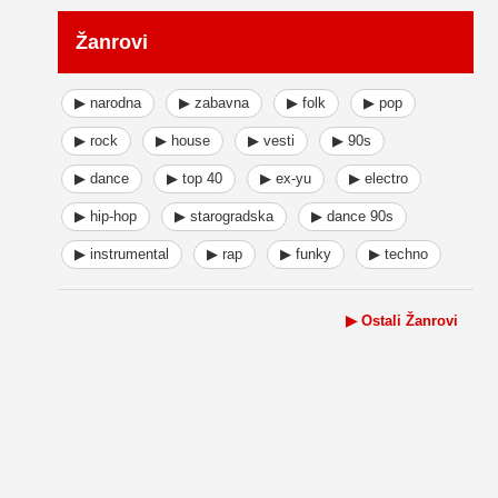
Žanrovi
▶ narodna
▶ zabavna
▶ folk
▶ pop
▶ rock
▶ house
▶ vesti
▶ 90s
▶ dance
▶ top 40
▶ ex-yu
▶ electro
▶ hip-hop
▶ starogradska
▶ dance 90s
▶ instrumental
▶ rap
▶ funky
▶ techno
▶ Ostali Žanrovi