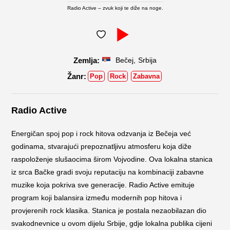
Radio Active – zvuk koji te diže na noge.
,
Bečej
Srbija
Pop
Rock
Zabavna
Radio Active
Energičan spoj pop i rock hitova odzvanja iz Bečeja već
godinama, stvarajući prepoznatljivu atmosferu koja diže
raspoloženje slušaocima širom Vojvodine. Ova lokalna stanica
iz srca Bačke gradi svoju reputaciju na kombinaciji zabavne
muzike koja pokriva sve generacije. Radio Active emituje
program koji balansira između modernih pop hitova i
provjerenih rock klasika. Stanica je postala nezaobilazan dio
svakodnevnice u ovom dijelu Srbije, gdje lokalna publika cijeni