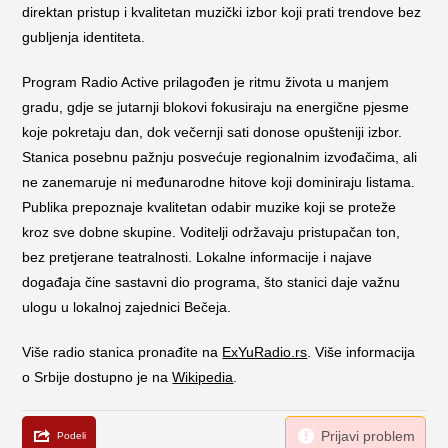
direktan pristup i kvalitetan muzički izbor koji prati trendove bez
gubljenja identiteta.
Program Radio Active prilagođen je ritmu života u manjem
gradu, gdje se jutarnji blokovi fokusiraju na energične pjesme
koje pokretaju dan, dok večernji sati donose opušteniji izbor.
Stanica posebnu pažnju posvećuje regionalnim izvođačima, ali
ne zanemaruje ni međunarodne hitove koji dominiraju listama.
Publika prepoznaje kvalitetan odabir muzike koji se proteže
kroz sve dobne skupine. Voditelji održavaju pristupačan ton,
bez pretjerane teatralnosti. Lokalne informacije i najave
događaja čine sastavni dio programa, što stanici daje važnu
ulogu u lokalnoj zajednici Bečeja.
Više radio stanica pronađite na
ExYuRadio.rs
. Više informacija
o Srbije dostupno je na
Wikipedia
.