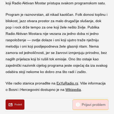
koji Radio Aktivan Mostar pristupa svakom programskom satu.
Program je raznovrstan, ali nikad kaotičan. Folk donosi toplinu i
bliskost, jazz otvara prostor za malo drugačije slušanje, dok
pop i rock drže tempo za one koji žele nešto življe. Publika
Radio Aktivan Mostara nije vezana za jedno doba ni jedno
raspoloženje — ovdje dolaze i oni koji ujutro traže nježniju
melodiju i oni koji poslijepodneva žele glasniji ritam. Nema
zamora od jednoličnosti, jer se žanrovi izmjenjuju prirodno, bez
naglih prijelaza koji bi rušili tok emisije. Ono što ostaje kao
zajednički nazivnik cijelog programa jeste osjećaj da iza svakog
odabira stoji nekome ko dobro zna što radi i zašto.
Više radio stanica pronađite na
ExYuRadio.rs
. Više informacija
o Bosni i Hercegovini dostupno je na
Wikipedia
.