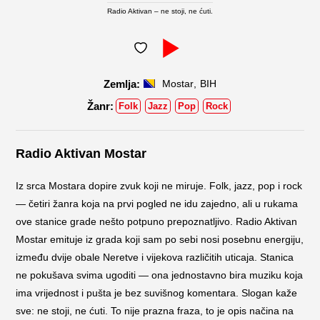
Radio Aktivan – ne stoji, ne ćuti.
,
Mostar
BIH
Folk
Jazz
Pop
Rock
Radio Aktivan Mostar
Iz srca Mostara dopire zvuk koji ne miruje. Folk, jazz, pop i rock
— četiri žanra koja na prvi pogled ne idu zajedno, ali u rukama
ove stanice grade nešto potpuno prepoznatljivo. Radio Aktivan
Mostar emituje iz grada koji sam po sebi nosi posebnu energiju,
između dvije obale Neretve i vijekova različitih uticaja. Stanica
ne pokušava svima ugoditi — ona jednostavno bira muziku koja
ima vrijednost i pušta je bez suvišnog komentara. Slogan kaže
sve: ne stoji, ne ćuti. To nije prazna fraza, to je opis načina na