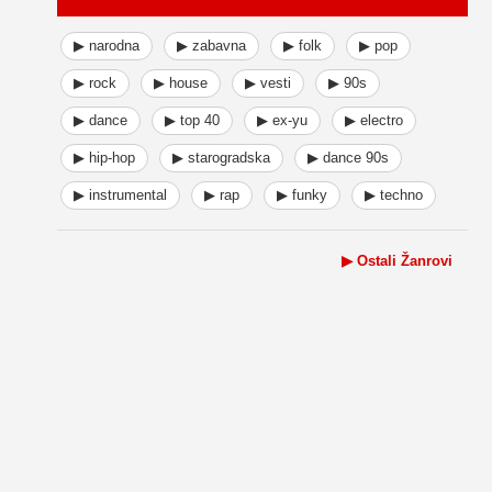
▶ narodna
▶ zabavna
▶ folk
▶ pop
▶ rock
▶ house
▶ vesti
▶ 90s
▶ dance
▶ top 40
▶ ex-yu
▶ electro
▶ hip-hop
▶ starogradska
▶ dance 90s
▶ instrumental
▶ rap
▶ funky
▶ techno
▶ Ostali Žanrovi