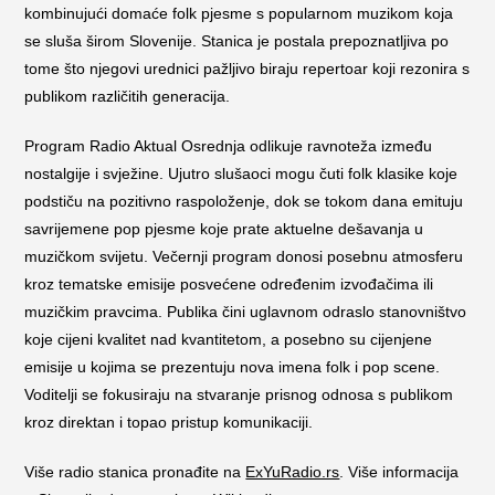
kombinujući domaće folk pjesme s popularnom muzikom koja
se sluša širom Slovenije. Stanica je postala prepoznatljiva po
tome što njegovi urednici pažljivo biraju repertoar koji rezonira s
publikom različitih generacija.
Program Radio Aktual Osrednja odlikuje ravnoteža između
nostalgije i svježine. Ujutro slušaoci mogu čuti folk klasike koje
podstiču na pozitivno raspoloženje, dok se tokom dana emituju
savrijemene pop pjesme koje prate aktuelne dešavanja u
muzičkom svijetu. Večernji program donosi posebnu atmosferu
kroz tematske emisije posvećene određenim izvođačima ili
muzičkim pravcima. Publika čini uglavnom odraslo stanovništvo
koje cijeni kvalitet nad kvantitetom, a posebno su cijenjene
emisije u kojima se prezentuju nova imena folk i pop scene.
Voditelji se fokusiraju na stvaranje prisnog odnosa s publikom
kroz direktan i topao pristup komunikaciji.
Više radio stanica pronađite na
ExYuRadio.rs
. Više informacija