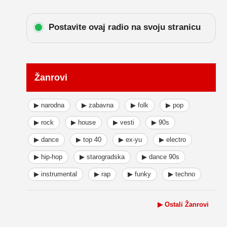
Postavite ovaj radio na svoju stranicu
Žanrovi
▶ narodna
▶ zabavna
▶ folk
▶ pop
▶ rock
▶ house
▶ vesti
▶ 90s
▶ dance
▶ top 40
▶ ex-yu
▶ electro
▶ hip-hop
▶ starogradska
▶ dance 90s
▶ instrumental
▶ rap
▶ funky
▶ techno
▶ Ostali Žanrovi