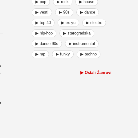
▶ pop
▶ rock
▶ house
▶ vesti
▶ 90s
▶ dance
▶ top 40
▶ ex-yu
▶ electro
▶ hip-hop
▶ starogradska
▶ dance 90s
▶ instrumental
▶ rap
▶ funky
▶ techno
e
▶ Ostali Žanrovi
o
a