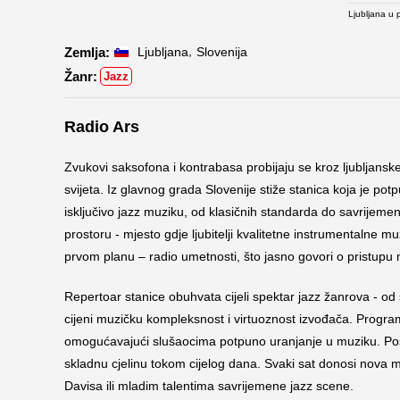
Ljubljana u 
,
Ljubljana
Slovenija
Jazz
Radio Ars
Zvukovi saksofona i kontrabasa probijaju se kroz ljubljanske
svijeta. Iz glavnog grada Slovenije stiže stanica koja je 
isključivo jazz muziku, od klasičnih standarda do savrijemen
prostoru - mjesto gdje ljubitelji kvalitetne instrumentalne 
prvom planu – radio umetnosti, što jasno govori o pristupu 
Repertoar stanice obuhvata cijeli spektar jazz žanrova - od
cijeni muzičku kompleksnost i virtuoznost izvođača. Progra
omogućavajući slušaocima potpuno uranjanje u muziku. Pose
skladnu cjelinu tokom cijelog dana. Svaki sat donosi nova 
Davisa ili mladim talentima savrijemene jazz scene.