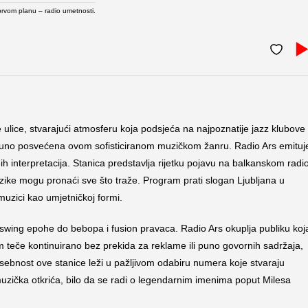
prvom planu – radio umetnosti.
 ulice, stvarajući atmosferu koja podsjeća na najpoznatije jazz klubove
potpuno posvećena ovom sofisticiranom muzičkom žanru. Radio Ars emituj
ih interpretacija. Stanica predstavlja rijetku pojavu na balkanskom radi
muzike mogu pronaći sve što traže. Program prati slogan Ljubljana u
muzici kao umjetničkoj formi.
 swing epohe do bebopa i fusion pravaca. Radio Ars okuplja publiku koj
m teče kontinuirano bez prekida za reklame ili puno govornih sadržaja,
bnost ove stanice leži u pažljivom odabiru numera koje stvaraju
muzička otkrića, bilo da se radi o legendarnim imenima poput Milesa