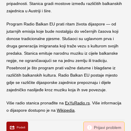
pripadnosti. Stanica gradi mostove između različitih balkanskih
zajednica u Austriji i šire.
Program Radio Balkan EU prati ritam života dijaspore — od
jutarnjih emisija koje bude nostalgiju do večernjih časova koji
donose tradicionalne pjesme. Slušaoci su uglavnom prva i
druga generacija imigranata koji traže vezu s kulturom svojih
predaka. Stanica emituje narodnu muziku iz cijele balkanske
regije, ne ograničavajući se na jednu zemlju ili tradiciju.
Posebnost je što program prati važne datume i blagdane iz
različitih balkanskih kultura. Radio Balkan EU postaje mjesto
gdje se različite dijasporske zajednice prepoznaju i dijele
zajedničko naslijeđe kroz muziku koja ih sve povezuje.
Više radio stanica pronađite na
ExYuRadio.rs
. Više informacija
o dijaspore dostupno je na
Wikipedia
.