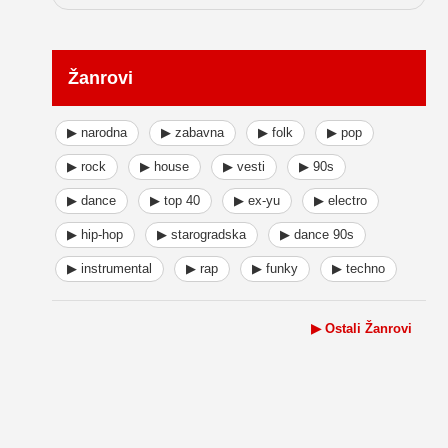
Žanrovi
▶ narodna
▶ zabavna
▶ folk
▶ pop
▶ rock
▶ house
▶ vesti
▶ 90s
▶ dance
▶ top 40
▶ ex-yu
▶ electro
▶ hip-hop
▶ starogradska
▶ dance 90s
▶ instrumental
▶ rap
▶ funky
▶ techno
▶ Ostali Žanrovi