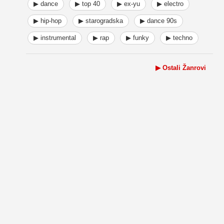
▶ dance
▶ top 40
▶ ex-yu
▶ electro
▶ hip-hop
▶ starogradska
▶ dance 90s
▶ instrumental
▶ rap
▶ funky
▶ techno
▶ Ostali Žanrovi