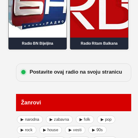
Radio BN Bijeljina
Radio Ritam Balkana
Postavite ovaj radio na svoju stranicu
Žanrovi
▶ narodna
▶ zabavna
▶ folk
▶ pop
▶ rock
▶ house
▶ vesti
▶ 90s