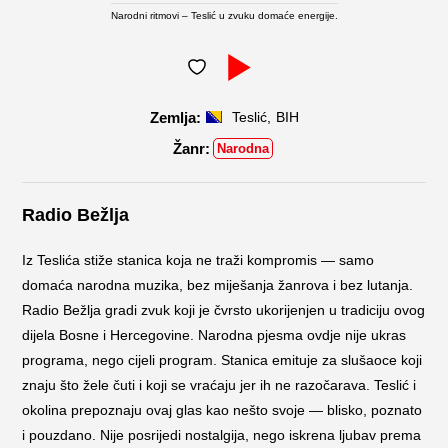
Narodni ritmovi – Teslić u zvuku domaće energije.
,
Teslić
BIH
Narodna
Radio Bežlja
Iz Teslića stiže stanica koja ne traži kompromis — samo
domaća narodna muzika, bez miješanja žanrova i bez lutanja.
Radio Bežlja gradi zvuk koji je čvrsto ukorijenjen u tradiciju ovog
dijela Bosne i Hercegovine. Narodna pjesma ovdje nije ukras
programa, nego cijeli program. Stanica emituje za slušaoce koji
znaju što žele čuti i koji se vraćaju jer ih ne razočarava. Teslić i
okolina prepoznaju ovaj glas kao nešto svoje — blisko, poznato
i pouzdano. Nije posrijedi nostalgija, nego iskrena ljubav prema