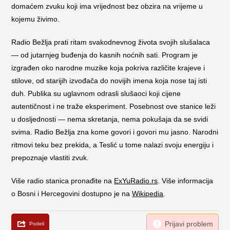
domaćem zvuku koji ima vrijednost bez obzira na vrijeme u
kojemu živimo.
Radio Bežlja prati ritam svakodnevnog života svojih slušalaca
— od jutarnjeg buđenja do kasnih noćnih sati. Program je
izgrađen oko narodne muzike koja pokriva različite krajeve i
stilove, od starijih izvođača do novijih imena koja nose taj isti
duh. Publika su uglavnom odrasli slušaoci koji cijene
autentičnost i ne traže eksperiment. Posebnost ove stanice leži
u dosljednosti — nema skretanja, nema pokušaja da se svidi
svima. Radio Bežlja zna kome govori i govori mu jasno. Narodni
ritmovi teku bez prekida, a Teslić u tome nalazi svoju energiju i
prepoznaje vlastiti zvuk.
Više radio stanica pronađite na
ExYuRadio.rs
. Više informacija
o Bosni i Hercegovini dostupno je na
Wikipedia
.