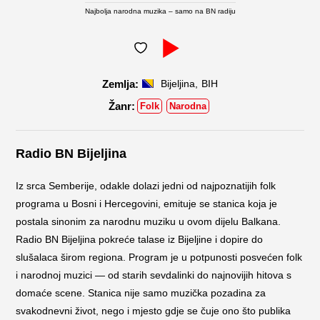
Najbolja narodna muzika – samo na BN radiju
,
Bijeljina
BIH
Folk
Narodna
Radio BN Bijeljina
Iz srca Semberije, odakle dolazi jedni od najpoznatijih folk
programa u Bosni i Hercegovini, emituje se stanica koja je
postala sinonim za narodnu muziku u ovom dijelu Balkana.
Radio BN Bijeljina pokreće talase iz Bijeljine i dopire do
slušalaca širom regiona. Program je u potpunosti posvećen folk
i narodnoj muzici — od starih sevdalinki do najnovijih hitova s
domaće scene. Stanica nije samo muzička pozadina za
svakodnevni život, nego i mjesto gdje se čuje ono što publika