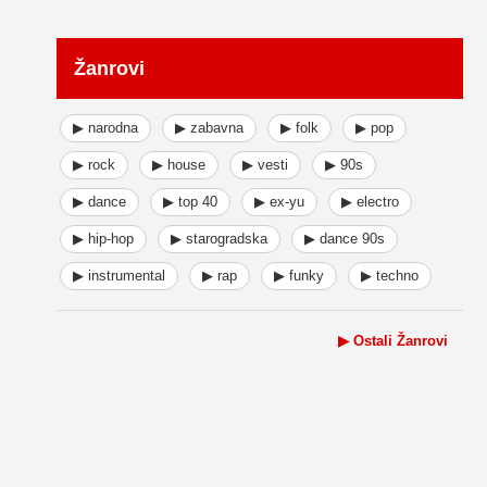
Žanrovi
▶ narodna
▶ zabavna
▶ folk
▶ pop
▶ rock
▶ house
▶ vesti
▶ 90s
▶ dance
▶ top 40
▶ ex-yu
▶ electro
▶ hip-hop
▶ starogradska
▶ dance 90s
▶ instrumental
▶ rap
▶ funky
▶ techno
▶ Ostali Žanrovi