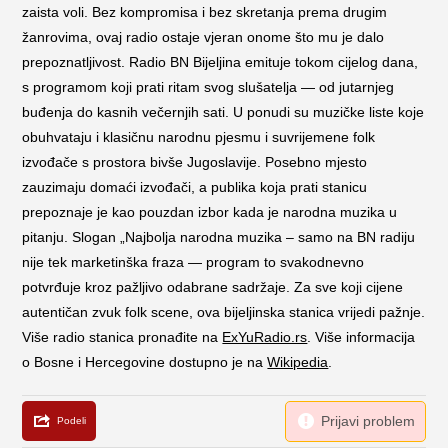
zaista voli. Bez kompromisa i bez skretanja prema drugim
žanrovima, ovaj radio ostaje vjeran onome što mu je dalo
prepoznatljivost. Radio BN Bijeljina emituje tokom cijelog dana,
s programom koji prati ritam svog slušatelja — od jutarnjeg
buđenja do kasnih večernjih sati. U ponudi su muzičke liste koje
obuhvataju i klasičnu narodnu pjesmu i suvrijemene folk
izvođače s prostora bivše Jugoslavije. Posebno mjesto
zauzimaju domaći izvođači, a publika koja prati stanicu
prepoznaje je kao pouzdan izbor kada je narodna muzika u
pitanju. Slogan „Najbolja narodna muzika – samo na BN radiju
nije tek marketinška fraza — program to svakodnevno
potvrđuje kroz pažljivo odabrane sadržaje. Za sve koji cijene
autentičan zvuk folk scene, ova bijeljinska stanica vrijedi pažnje.
Više radio stanica pronađite na
ExYuRadio.rs
. Više informacija
o Bosne i Hercegovine dostupno je na
Wikipedia
.