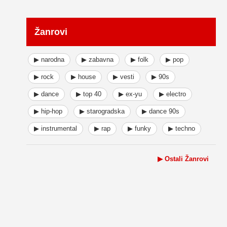
Žanrovi
▶ narodna
▶ zabavna
▶ folk
▶ pop
▶ rock
▶ house
▶ vesti
▶ 90s
▶ dance
▶ top 40
▶ ex-yu
▶ electro
▶ hip-hop
▶ starogradska
▶ dance 90s
▶ instrumental
▶ rap
▶ funky
▶ techno
▶ Ostali Žanrovi