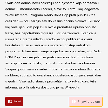
Svaki dan donosi novu selekciju pop pjesama koja odražava i
domaću i međunarodnu scenu, a sve to u ritmu koji odgovara
životu uz more. Program Radio BNM Pop prati publiku kroz
cijeli dan — od jutarnjih sati do kasnih noćnih blokova. Slušaoci
koji vole lijep i čist pop zvuk ovdje pronalaze upravo ono što
traže, bez nepotrebnih digresija u druge žanrove. Stanica je
usmjerena prema mlađoj i sredovječnoj publici koja cijeni
kvalitetnu muzičku selekciju i moderan pristup radijskom
programu. Ritam emitovanja je ujednačen i pouzdan, što Radio
BNM Pop čini vjerojalatnim pratiocem u različitim životnim
situacijama — na poslu, u autu ili uz svakodnevne obaveze.
Slogan govori sam za sebe: moderna muzika u ritmu Biograda
na Moru, i upravo to ova stanica dosljedno ispunjava svaki dan
u godini. Više radio stanica pronađite na
ExYuRadio.rs
. Više
informacija o Hrvatskoj dostupno je na
Wikipedia
.