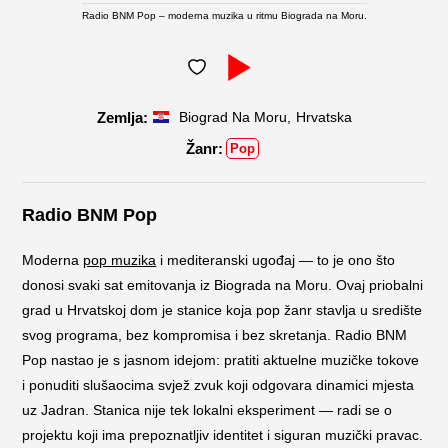
Radio BNM Pop – moderna muzika u ritmu Biograda na Moru.
,
Biograd Na Moru
Hrvatska
Pop
Radio BNM Pop
Moderna
pop muzika
i mediteranski ugođaj — to je ono što
donosi svaki sat emitovanja iz Biograda na Moru. Ovaj priobalni
grad u Hrvatskoj dom je stanice koja pop žanr stavlja u središte
svog programa, bez kompromisa i bez skretanja. Radio BNM
Pop nastao je s jasnom idejom: pratiti aktuelne muzičke tokove
i ponuditi slušaocima svjež zvuk koji odgovara dinamici mjesta
uz Jadran. Stanica nije tek lokalni eksperiment — radi se o
projektu koji ima prepoznatljiv identitet i siguran muzički pravac.