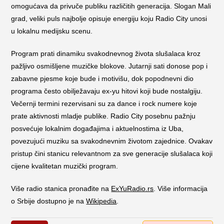
omogućava da privuče publiku različitih generacija. Slogan Mali
grad, veliki puls najbolje opisuje energiju koju Radio City unosi
u lokalnu medijsku scenu.
Program prati dinamiku svakodnevnog života slušalaca kroz
pažljivo osmišljene muzičke blokove. Jutarnji sati donose pop i
zabavne pjesme koje bude i motivišu, dok popodnevni dio
programa često obilježavaju ex-yu hitovi koji bude nostalgiju.
Večernji termini rezervisani su za dance i rock numere koje
prate aktivnosti mladje publike. Radio City posebnu pažnju
posvećuje lokalnim događajima i aktuelnostima iz Uba,
povezujući muziku sa svakodnevnim životom zajednice. Ovakav
pristup čini stanicu relevantnom za sve generacije slušalaca koji
cijene kvalitetan muzički program.
Više radio stanica pronađite na
ExYuRadio.rs
. Više informacija
o Srbije dostupno je na
Wikipedia
.