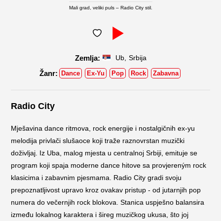
Mali grad, veliki puls – Radio City stil.
,
Ub
Srbija
Dance
Ex-Yu
Pop
Rock
Zabavna
Radio City
Mješavina dance ritmova, rock energije i nostalgičnih ex-yu
melodija privlači slušaoce koji traže raznovrstan muzički
doživljaj. Iz Uba, malog mjesta u centralnoj Srbiji, emituje se
program koji spaja moderne dance hitove sa provjereným rock
klasicima i zabavnim pjesmama. Radio City gradi svoju
prepoznatljivost upravo kroz ovakav pristup - od jutarnjih pop
numera do večernjih rock blokova. Stanica uspješno balansira
između lokalnog karaktera i šireg muzičkog ukusa, što joj