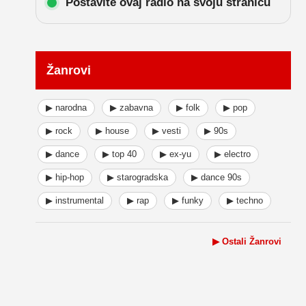
Postavite ovaj radio na svoju stranicu
Žanrovi
▶ narodna
▶ zabavna
▶ folk
▶ pop
▶ rock
▶ house
▶ vesti
▶ 90s
▶ dance
▶ top 40
▶ ex-yu
▶ electro
▶ hip-hop
▶ starogradska
▶ dance 90s
▶ instrumental
▶ rap
▶ funky
▶ techno
▶ Ostali Žanrovi