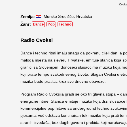
Cvoksi
,
Mursko Središće
Hrvatska
Dance
Pop
Techno
Radio Cvoksi
Dance i techno ritmi imaju snagu da pokrenu cijeli dan, a p
maloga mjesta na sjeveru Hrvatske, emituje stanica koja spa
graniči sa Slovenijom, donoseći slušaocima muziku koja mo
koji prate tempo svakodnevnog života. Slogan Cvoksi u etru 
muzika bude pratilac kroz sve dnevne obaveze.
Program Radio Cvoksija gradi se oko tri glavna stupa – danc
energične ritme. Stanica emituje muziku koja drži slušaoce 
kommercijalne pop hitove sa underground techno zvukovima
pjesama, već održava kontinuiran tok muzike koja prati tem
stranih izvođača, bez dugih govora i prekida koji narušavaju