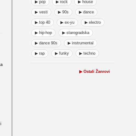
▶ pop
▶ rock
▶ house
▶ vesti
▶ 90s
▶ dance
▶ top 40
▶ ex-yu
▶ electro
▶ hip-hop
▶ starogradska
▶ dance 90s
▶ instrumental
▶ rap
▶ funky
▶ techno
ka
▶ Ostali Žanrovi
i