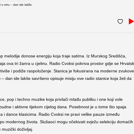
 u etru – dan ide lakše.
op melodije donose energiju koja traje satima. Iz Murskog Središća,
ja ova tri žanra u cjelinu. Radio Cvoksi pokriva prostor gdje se Hrvats
tiviše i podiže raspoloženje. Stanica je fokusirana na moderne zvukove
– dan ide lakše savršeno opisuje misiju ove radio stanice koja želi da
e, pop i techno muzike koja privlači mlađu publiku i one koji vole
budne i aktivne tijekom cijelog dana. Posebnost je u tome što spaja
 i dance klasicima. Radio Cvoksi ne pravi velike pauze između
po modernog života. Slušaoci mogu očekivati svježu selekciju domaćih 
 muzički doživljaj.