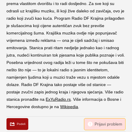
prema vlastitom dvorištu i to radi dosljedno. Za sve koji su
odrasli uz krajišku muziku, ili koji žive daleko od zavičaja, ovo je
radio koji zvuči kao kuća. Program Radio DF Krajina prilagođen
je slušaocima koji cijene autentičan zvuk bez previše
komercijalnog šuma. Krajiška muzika ovdje nije popunjavač
vrijemena između reklama — ona je cijeli sadržaj i smisao
emitovanja. Stanica prati ritam nedjelje jednako kao i radnog
jutra, nudeći kontinuiran tok pjesama koje publika poznaje i voli.
Posebna vrijednost ovog radija leži u tome što ne pokušava biti
nešto što nije — to je lokalni radio s jasnim identitetom,
namijenjen ljudima koji u muzici traže vezu s mjestom odakle
dolaze. Radio DF Krajina tako postaje više od stanice —
postaje zvučni zapis jednog kraja i njegova sjećanja. Više radio
stanica pronađite na
ExYuRadio.rs
. Više informacija o Bosne i
Hercegovine dostupno je na
Wikipedia
.