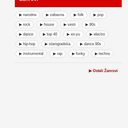
▶ narodna
▶ zabavna
▶ folk
▶ pop
▶ rock
▶ house
▶ vesti
▶ 90s
▶ dance
▶ top 40
▶ ex-yu
▶ electro
▶ hip-hop
▶ starogradska
▶ dance 90s
▶ instrumental
▶ rap
▶ funky
▶ techno
▶ Ostali Žanrovi