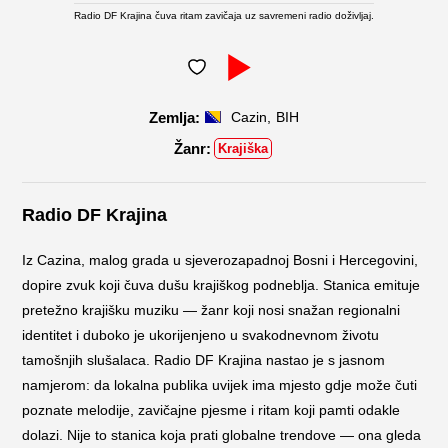
Radio DF Krajina čuva ritam zavičaja uz savremeni radio doživljaj.
,
Cazin
BIH
Krajiška
Radio DF Krajina
Iz Cazina, malog grada u sjeverozapadnoj Bosni i Hercegovini,
dopire zvuk koji čuva dušu krajiškog podneblja. Stanica emituje
pretežno krajišku muziku — žanr koji nosi snažan regionalni
identitet i duboko je ukorijenjeno u svakodnevnom životu
tamošnjih slušalaca. Radio DF Krajina nastao je s jasnom
namjerom: da lokalna publika uvijek ima mjesto gdje može čuti
poznate melodije, zavičajne pjesme i ritam koji pamti odakle
dolazi. Nije to stanica koja prati globalne trendove — ona gleda