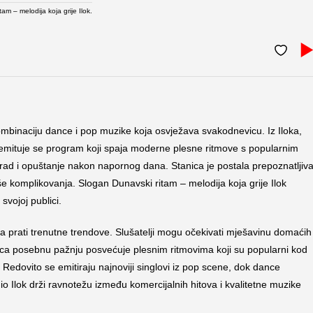
tam – melodija koja grije Ilok.
kombinaciju dance i pop muzike koja osvježava svakodnevicu. Iz Iloka,
 emituje se program koji spaja moderne plesne ritmove s popularnim
za rad i opuštanje nakon napornog dana. Stanica je postala prepoznatljiv
še komplikovanja. Slogan Dunavski ritam – melodija koja grije Ilok
svojoj publici.
a prati trenutne trendove. Slušatelji mogu očekivati mješavinu domaćih 
nica posebnu pažnju posvećuje plesnim ritmovima koji su popularni kod
. Redovito se emitiraju najnoviji singlovi iz pop scene, dok dance
 Ilok drži ravnotežu između komercijalnih hitova i kvalitetne muzike