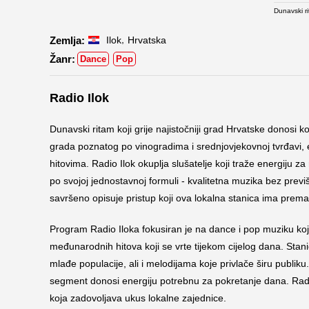
Dunavski ri
,
Ilok
Hrvatska
Dance
Pop
Radio Ilok
Dunavski ritam koji grije najistočniji grad Hrvatske donosi 
grada poznatog po vinogradima i srednjovjekovnoj tvrđavi,
hitovima. Radio Ilok okuplja slušatelje koji traže energiju 
po svojoj jednostavnoj formuli - kvalitetna muzika bez previ
savršeno opisuje pristup koji ova lokalna stanica ima prema 
Program Radio Iloka fokusiran je na dance i pop muziku koj
međunarodnih hitova koji se vrte tijekom cijelog dana. Sta
mlađe populacije, ali i melodijama koje privlače širu publiku
segment donosi energiju potrebnu za pokretanje dana. Radio
koja zadovoljava ukus lokalne zajednice.