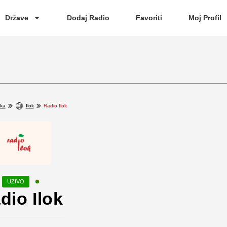
Države
Dodaj Radio
Favoriti
Moj Profil
ska
Ilok
Radio Ilok
dio Ilok