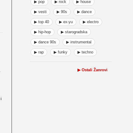
▶ pop
▶ rock
▶ house
▶ vesti
▶ 90s
▶ dance
▶ top 40
▶ ex-yu
▶ electro
▶ hip-hop
▶ starogradska
▶ dance 90s
▶ instrumental
▶ rap
▶ funky
▶ techno
▶ Ostali Žanrovi
a
i