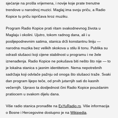
sjećanje na prošla vrijemena, i novije koje prate trenutne
trendove u narodnoj muzici. Maglaj ima svoju priču, a Radio
Kopice tu priču ispričava kroz muziku.
Program Radio Kopice prati ritam svakodnevnog života u
Maglaju i okolini. Ujutro, tokom radnog dana, ali i u
poslijepodnevnim satima, stanica drži konstantnu liniju —
narodna muzika bez velikih skokova u stilu ili tonu. Publika su
odrasli slušaoci koji cijene stabilnost u programu i ne žele
iznenađenja. Radio Kopice ne pokušava biti nešto što nije — to
je lokalna stanica s jasnim identitetom. Nema nepotrebnih
sadržaja koji odvlače pažnju od onoga što slušaoci traže. Svaki
dan program lijepo teče, od prvih jutarnjih sati do kasnih
večernjih. Upravo ta dosljednost čini Radio Kopice pouzdanim
pratiocem u svakom dijelu dana.
Više radio stanica pronađite na
ExYuRadio.rs
. Više informacija
o Bosne i Hercegovine dostupno je na
Wikipedia
.