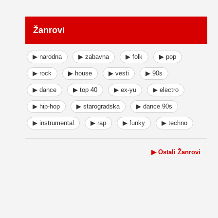
Žanrovi
▶ narodna
▶ zabavna
▶ folk
▶ pop
▶ rock
▶ house
▶ vesti
▶ 90s
▶ dance
▶ top 40
▶ ex-yu
▶ electro
▶ hip-hop
▶ starogradska
▶ dance 90s
▶ instrumental
▶ rap
▶ funky
▶ techno
▶ Ostali Žanrovi