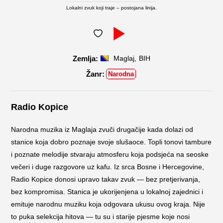
Lokalni zvuk koji traje – postojana linija.
,
Maglaj
BIH
Narodna
Radio Kopice
Narodna muzika iz Maglaja zvuči drugačije kada dolazi od
stanice koja dobro poznaje svoje slušaoce. Topli tonovi tambure
i poznate melodije stvaraju atmosferu koja podsjeća na seoske
večeri i duge razgovore uz kafu. Iz srca Bosne i Hercegovine,
Radio Kopice donosi upravo takav zvuk — bez pretjerivanja,
bez kompromisa. Stanica je ukorijenjena u lokalnoj zajednici i
emituje narodnu muziku koja odgovara ukusu ovog kraja. Nije
to puka selekcija hitova — tu su i starije pjesme koje nosi