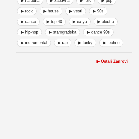
▶ narodna
▶ zabavna
▶ folk
▶ pop
▶ rock
▶ house
▶ vesti
▶ 90s
▶ dance
▶ top 40
▶ ex-yu
▶ electro
▶ hip-hop
▶ starogradska
▶ dance 90s
▶ instrumental
▶ rap
▶ funky
▶ techno
▶ Ostali Žanrovi