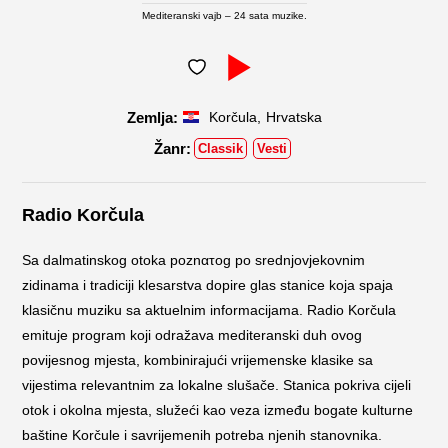
Mediteranski vajb – 24 sata muzike.
,
Korčula
Hrvatska
Classik
Vesti
Radio Korčula
Sa dalmatinskog otoka poznατog po srednjovjekovnim
zidinama i tradiciji klesarstva dopire glas stanice koja spaja
klasičnu muziku sa aktuelnim informacijama. Radio Korčula
emituje program koji odražava mediteranski duh ovog
povijesnog mjesta, kombinirajući vrijemenske klasike sa
vijestima relevantnim za lokalne slušače. Stanica pokriva cijeli
otok i okolna mjesta, služeći kao veza između bogate kulturne
baštine Korčule i savrijemenih potreba njenih stanovnika.