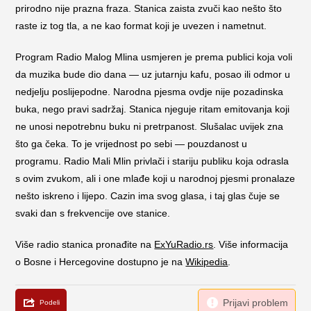
prirodno nije prazna fraza. Stanica zaista zvuči kao nešto što
raste iz tog tla, a ne kao format koji je uvezen i nametnut.
Program Radio Malog Mlina usmjeren je prema publici koja voli
da muzika bude dio dana — uz jutarnju kafu, posao ili odmor u
nedjelju poslijepodne. Narodna pjesma ovdje nije pozadinska
buka, nego pravi sadržaj. Stanica njeguje ritam emitovanja koji
ne unosi nepotrebnu buku ni pretrpanost. Slušalac uvijek zna
što ga čeka. To je vrijednost po sebi — pouzdanost u
programu. Radio Mali Mlin privlači i stariju publiku koja odrasla
s ovim zvukom, ali i one mlađe koji u narodnoj pjesmi pronalaze
nešto iskreno i lijepo. Cazin ima svog glasa, i taj glas čuje se
svaki dan s frekvencije ove stanice.
Više radio stanica pronađite na
ExYuRadio.rs
. Više informacija
o Bosne i Hercegovine dostupno je na
Wikipedia
.