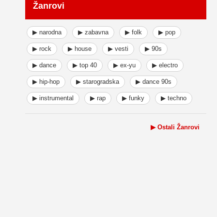
Žanrovi
▶ narodna
▶ zabavna
▶ folk
▶ pop
▶ rock
▶ house
▶ vesti
▶ 90s
▶ dance
▶ top 40
▶ ex-yu
▶ electro
▶ hip-hop
▶ starogradska
▶ dance 90s
▶ instrumental
▶ rap
▶ funky
▶ techno
▶ Ostali Žanrovi