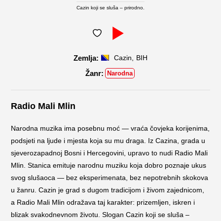
Cazin koji se sluša – prirodno.
,
Cazin
BIH
Narodna
Radio Mali Mlin
Narodna muzika ima posebnu moć — vraća čovjeka korijenima,
podsjeti na ljude i mjesta koja su mu draga. Iz Cazina, grada u
sjeverozapadnoj Bosni i Hercegovini, upravo to nudi Radio Mali
Mlin. Stanica emituje narodnu muziku koja dobro poznaje ukus
svog slušaoca — bez eksperimenata, bez nepotrebnih skokova
u žanru. Cazin je grad s dugom tradicijom i živom zajednicom,
a Radio Mali Mlin odražava taj karakter: prizemljen, iskren i
blizak svakodnevnom životu. Slogan Cazin koji se sluša –