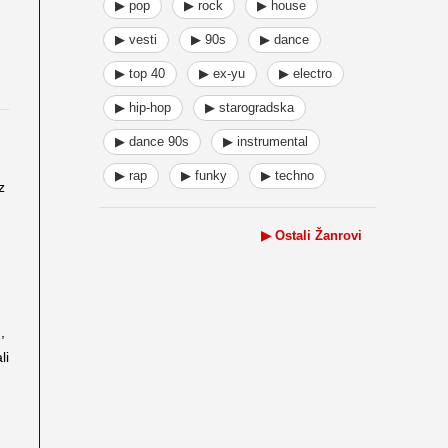
▶ pop
▶ rock
▶ house
▶ vesti
▶ 90s
▶ dance
▶ top 40
▶ ex-yu
▶ electro
▶ hip-hop
▶ starogradska
▶ dance 90s
▶ instrumental
▶ rap
▶ funky
▶ techno
z
▶ Ostali Žanrovi
,
li