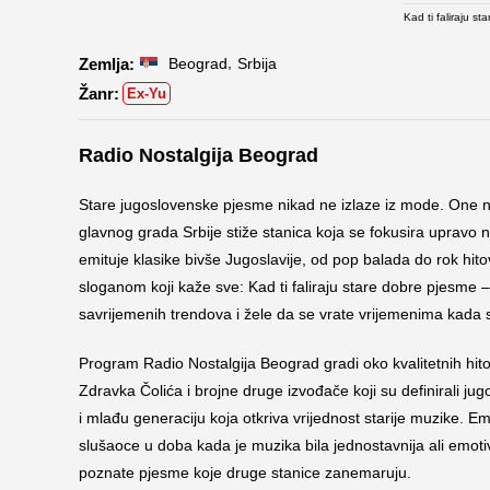
Kad ti faliraju 
,
Beograd
Srbija
Ex-Yu
Radio Nostalgija Beograd
Stare jugoslovenske pjesme nikad ne izlaze iz mode. One no
glavnog grada Srbije stiže stanica koja se fokusira upravo 
emituje klasike bivše Jugoslavije, od pop balada do rok hito
sloganom koji kaže sve: Kad ti faliraju stare dobre pjesme –
savrijemenih trendova i žele da se vrate vrijemenima kada 
Program Radio Nostalgija Beograd gradi oko kvalitetnih hit
Zdravka Čolića i brojne druge izvođače koji su definirali ju
i mlađu generaciju koja otkriva vrijednost starije muzike. E
slušaoce u doba kada je muzika bila jednostavnija ali emot
poznate pjesme koje druge stanice zanemaruju.