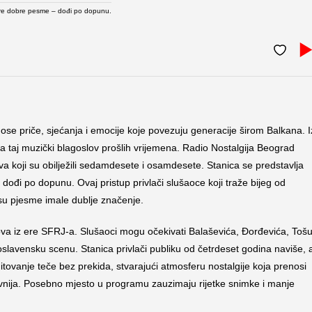
stare dobre pesme – dođi po dopunu.
se priče, sjećanja i emocije koje povezuju generacije širom Balkana. I
na taj muzički blagoslov prošlih vrijemena. Radio Nostalgija Beograd
va koji su obilježili sedamdesete i osamdesete. Stanica se predstavlja
 dođi po dopunu. Ovaj pristup privlači slušaoce koji traže bijeg od
su pjesme imale dublje značenje.
ova iz ere SFRJ-a. Slušaoci mogu očekivati Balaševića, Đorđevića, Tošu
goslavensku scenu. Stanica privlači publiku od četrdeset godina naviše, a
mitovanje teče bez prekida, stvarajući atmosferu nostalgije koja prenosi
ivnija. Posebno mjesto u programu zauzimaju rijetke snimke i manje